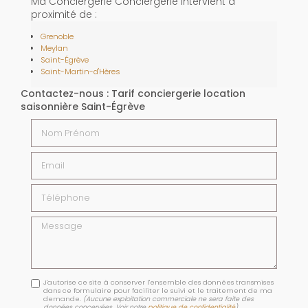
Ma Conciergerie Conciergerie intervient à
proximité de :
Grenoble
Meylan
Saint-Égrève
Saint-Martin-d'Hères
Contactez-nous : Tarif conciergerie location
saisonnière Saint-Égrève
Nom Prénom
Email
Téléphone
Message
J'autorise ce site à conserver l'ensemble des données transmises
dans ce formulaire pour faciliter le suivi et le traitement de ma
demande.
(Aucune exploitation commerciale ne sera faite des
données concervées. Voir notre
politique de confidentialité
)