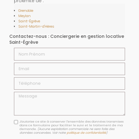
proximité de :
Grenoble
Meylan
Saint-Égrève
Saint-Martin-d'Hères
Contactez-nous : Conciergerie en gestion locative
Saint-Égrève
Nom Prénom
Email
Téléphone
Message
J'autorise ce site à conserver l'ensemble des données transmises
dans ce formulaire pour faciliter le suivi et le traitement de ma
demande.
(Aucune exploitation commerciale ne sera faite des
données concervées. Voir notre
politique de confidentialité
)