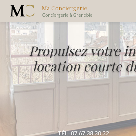
Aller
Naviga
Ma Conciergerie
au
Conciergerie à Grenoble
contenu
principal
Propulsez votre in
location courte d
TÉL. 07 67 38 30 32