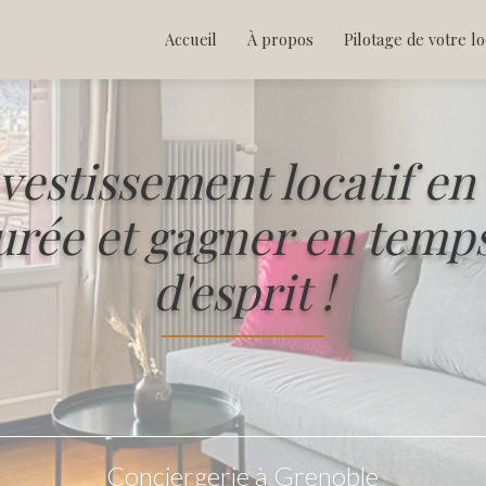
tion principale
Accueil
À propos
Pilotage de votre l
vestissement locatif en
urée et gagner
en temps 
d'esprit !
Conciergerie à Grenoble