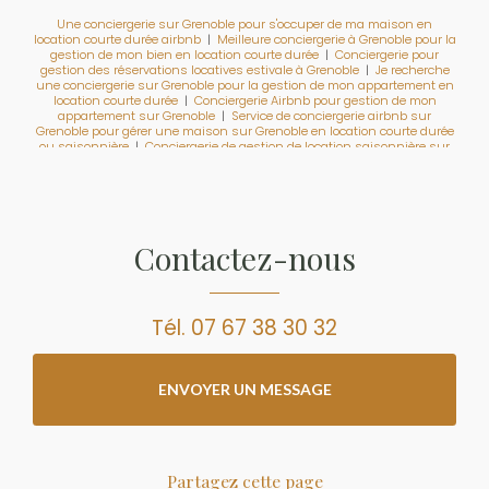
Une conciergerie sur Grenoble pour s'occuper de ma maison en
location courte durée airbnb
|
Meilleure conciergerie à Grenoble pour la
gestion de mon bien en location courte durée
|
Conciergerie pour
gestion des réservations locatives estivale à Grenoble
|
Je recherche
une conciergerie sur Grenoble pour la gestion de mon appartement en
location courte durée
|
Conciergerie Airbnb pour gestion de mon
appartement sur Grenoble
|
Service de conciergerie airbnb sur
Grenoble pour gérer une maison sur Grenoble en location courte durée
ou saisonnière
|
Conciergerie de gestion de location saisonnière sur
Grenoble pour ma maison
|
Je recherche une société de gestion
d'appartement en location courte durée airbnb et booking
Contactez-nous
Tél.
07 67 38 30 32
ENVOYER UN MESSAGE
Partagez cette page