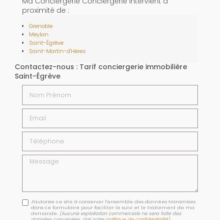
Ma Conciergerie Conciergerie intervient à
proximité de :
Grenoble
Meylan
Saint-Égrève
Saint-Martin-d'Hères
Contactez-nous : Tarif conciergerie immobilière
Saint-Égrève
Nom Prénom
Email
Téléphone
Message
J'autorise ce site à conserver l'ensemble des données transmises
dans ce formulaire pour faciliter le suivi et le traitement de ma
demande.
(Aucune exploitation commerciale ne sera faite des
données concervées. Voir notre
politique de confidentialité
)