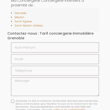
Ma Conciergerie Conciergerie intervient à
proximité de :
Grenoble
Meylan
Saint-Égrève
Saint-Martin-d'Hères
Contactez-nous : Tarif conciergerie immobilière
Grenoble
Nom Prénom
Email
Téléphone
Message
J'autorise ce site à conserver l'ensemble des données transmises
dans ce formulaire pour faciliter le suivi et le traitement de ma
demande.
(Aucune exploitation commerciale ne sera faite des
données concervées. Voir notre
politique de confidentialité
)