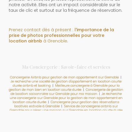
notre activité. Elles ont un impact considérable sur le
taux de clic et surtout sur la fréquence de réservation.
Prenez contact dès à présent :
l'importance de la
prise de photos professionnelles pour votre
location airbnb
à Grenoble
.
Ma Conciergerie : Savoir-faire et services
Conciergerie Airbnb pour gestion de mon appartement sur Grenoble
|
Je recherche une société de gestion d'appartement en location courte
durée airbnb et booking
|
Meilleure conciergerie à Grenoble pour la
gestion de mon bien en location courte durée
|
Conciergerie de gestion
de location saisonnière sur Grenoble pour ma maison
|
Je recherche
une conciergerie sur Grenoble pour la gestion de mon appartement en
location courte durée
|
Conciergerie pour gestion des réservations
locatives estivale à Grenoble
|
Service de conciergerie airbnb sur
Grenoble pour gérer une maison sur Grenoble en location courte durée
ou saisonnière
|
Une conciergerie sur Grenoble pour s'occuper de ma
maison en location courte durée airbnb