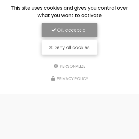
concernant votre
Conciergerie à
This site uses cookies and gives you control over
Grenoble
: prenez contact dès à présent.
what you want to activate
TOUTE L'ACTUALITÉ
OK, accept all
Deny all cookies
PERSONALIZE
PRIVACY POLICY