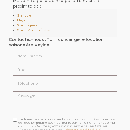
Ma Conciergerie Conciergerie intervient à
proximité de :
Grenoble
Meylan
Saint-Égrève
Saint-Martin-d'Hères
Contactez-nous : Tarif conciergerie location
saisonnière Meylan
Nom Prénom
Email
Téléphone
Message
J'autorise ce site à conserver l'ensemble des données transmises
dans ce formulaire pour faciliter le suivi et le traitement de ma
demande.
(Aucune exploitation commerciale ne sera faite des
données concervées. Voir notre
politique de confidentialité
)