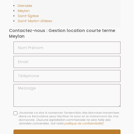
Grenoble
Meylan
Saint-Égrève
Saint-Martin-d'Hères
Contactez-nous : Gestion location courte terme
Meylan
Nom Prénom
Email
Téléphone
Message
J'autorise ce site à conserver l'ensemble des données transmises
dans ce formulaire pour faciliter le suivi et le traitement de ma
demande.
(Aucune exploitation commerciale ne sera faite des
données concervées. Voir notre
politique de confidentialité
)