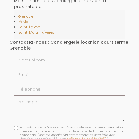
Ma Conciergerie Conciergerie intervient à
proximité de :
Grenoble
Meylan
Saint-Égrève
Saint-Martin-d'Hères
Contactez-nous : Conciergerie location court terme
Grenoble
Nom Prénom
Email
Téléphone
Message
J'autorise ce site à conserver l'ensemble des données transmises
dans ce formulaire pour faciliter le suivi et le traitement de ma
demande.
(Aucune exploitation commerciale ne sera faite des
données concervées. Voir notre
politique de confidentialité
)