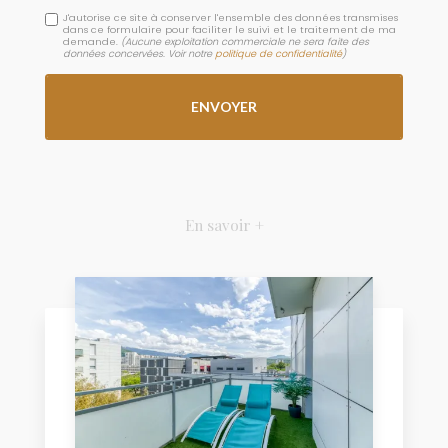
J'autorise ce site à conserver l'ensemble des données transmises
dans ce formulaire pour faciliter le suivi et le traitement de ma
demande.
(Aucune exploitation commerciale ne sera faite des
données concervées. Voir notre
politique de confidentialité
)
En savoir +